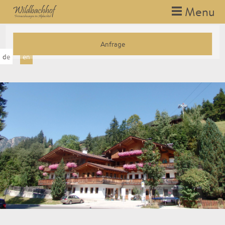
Menu
HOLIDAY APARTMENTS
Anfrage
Flats
de
en
Prices
WINTER
Wheel chair user
SUMMER
Ich stimme zu, dass meine abgefragten persönlichen
Excursions
Daten im Formular zum Zweck der Zusendung von
Angeboten des Hotels Römerhof verarbeitet werden.
MONOSKI
Genauere Informationen finden Sie in unserer
Datenschutzerklärung
.
BARRIER FREE VACATION
CONTACT
REQUESTS & BOOKING