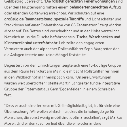
Geldbetrag überreicht. "Die
rollstuhlgerechten Ferienwohnungen
sind
über den Haupteingang mittels einem
behindertengerechten Aufzug
oder über den Gartenweg erreichbar. Wir schauten auf eine
großzügige Raumgestaltung, spezielle Türgriffe
und Lichtschalter und
Steckdosen auf einer Einheitshöhe von 85 Zentimetern", zeigt Markus
Moser auf. Die Betten sind verschiebbar und in der Höhe verstellbar.
Natürlich muss die Dusche befahrbar sein.
Tische, Waschbecken und
Küchenzeile sind unterfahrbahr
. Lob zollte den engagierten
Vermietern auch der Alpbacher Rollstuhlfahrer Sepp Margreiter, der
die Anlagen testete und keine Mängel feststellte.
Begeistert von den Einrichtungen zeigte sich eine 15-köpfige Gruppe
aus dem Raum Frankfurt am Main, die mit acht RollstuhlfahrerInnen
in den Wildbachhof in Inneralpbach kam. "Unsere Erwartungen
wurden weit übertroffen", stellte Martin Langreiter für die integrative
Gruppe der Fraternität aus Gern/Eggenfelden in einem Schreiben
fest.
"Dass es auch eine Terrasse mit Grillmöglichkeit gibt, ist für viele eine
Überraschung. Wir wollen einfach nur, dass die Erholungstage für
Menschen, die sonst wenig mobil sind, optimal ausfallen", sagt Markus
Moser. Und er denkt schon laut über die eine oder andere