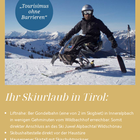
Ihr Skiurlaub in Tirol:
Liftnähe: 8er Gondelbahn (eine von 2 im Skigbiet) in Inneralpbach
in wenigen Gehminuten vom Wildbachhof erreichbar. Somit
direkter Anschluss an das Ski Juwel Alpbachtal Wildschönau
Skibushaltestelle direkt vor der Haustüre
Hauseigener Skistall mit Skischuhtrockner