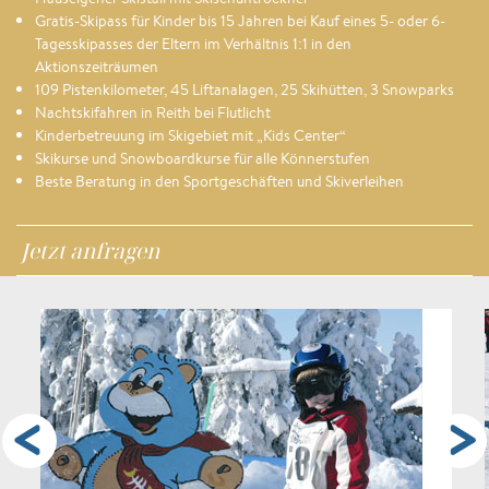
Gratis-Skipass für Kinder bis 15 Jahren bei Kauf eines 5- oder 6-
Tagesskipasses der Eltern im Verhältnis 1:1 in den
Aktionszeiträumen
109 Pistenkilometer, 45 Liftanalagen, 25 Skihütten, 3 Snowparks
Nachtskifahren in Reith bei Flutlicht
Kinderbetreuung im Skigebiet mit „Kids Center“
Skikurse und Snowboardkurse für alle Könnerstufen
Beste Beratung in den Sportgeschäften und Skiverleihen
Jetzt anfragen
<
>